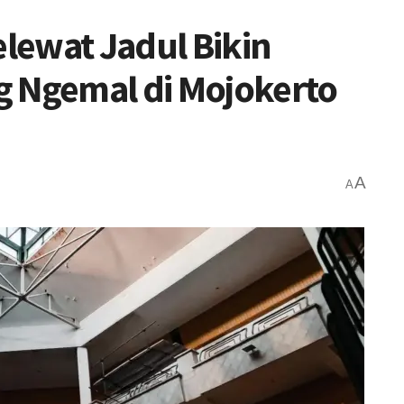
lewat Jadul Bikin
g Ngemal di Mojokerto
A
A