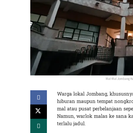
Mal-Mal Jombang Ke
Warga lokal Jombang, khususny
hiburan maupun tempat nongkro
mal atau pusat perbelanjaan seper
Namun, warlok malas ke sana k
terlalu jadul.