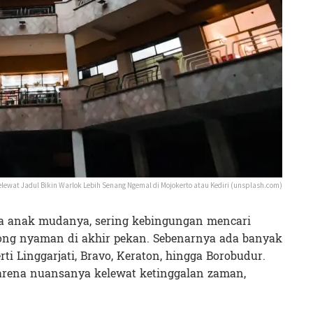
lewat Jadul Bikin Warlok Lebih Senang Ngemal di Mojokerto atau Kediri (unsplash.com)
a anak mudanya, sering kebingungan mencari
ng nyaman di akhir pekan. Sebenarnya ada banyak
ti Linggarjati, Bravo, Keraton, hingga Borobudur.
arena nuansanya kelewat ketinggalan zaman,