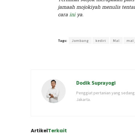
jamaah mojokiyah menulis tentan
cara
ini
ya.
Terakhir diperbarui pada 18 Mei 2026 oleh
Kenia Int
Tags:
Jombang
kediri
Mal
mal
Dodik Suprayogi
Penggiat pertanian yang sedang 
Jakarta.
Artikel
Terkait