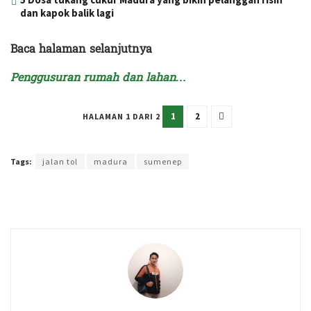
dan kapok balik lagi
Baca halaman selanjutnya
Penggusuran rumah dan lahan…
1
2
HALAMAN 1 DARI 2
Terakhir diperbarui pada 31 Maret 2023 oleh
Intan Ekapratiwi
Tags:
jalan tol
madura
sumenep