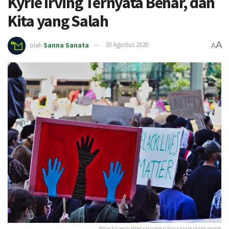
Kyrie Irving Ternyata Benar, dan
Kita yang Salah
A
oleh
Sanna Sanata
30 Agustus 2020
A
#blacklivesmatter rasisme papua kyrie irving mojok