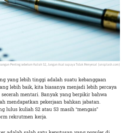
bangan Penting sebelum Kuliah S2, Jangan Asal supaya Tidak Menyesal (unsplash.com)
ng yang lebih tinggi adalah suatu kebanggaan
yang lebih baik, kita biasanya menjadi lebih percaya
 secerah mentari. Banyak yang berpikir bahwa
udah mendapatkan pekerjaan bahkan jabatan.
ng lulus kuliah S2 atau S3 masih “mengais”
orm rekrutmen kerja.
er adalah salah satu keputusan yang populer di