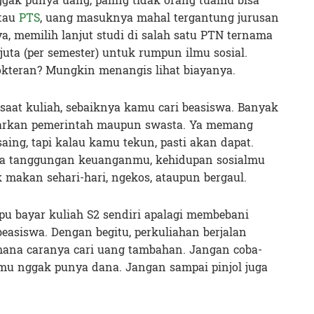
ak punya uang, paling tidak orang tuamu bisa
atau
PTS
, uang masuknya mahal tergantung jurusan
, memilih lanjut studi di salah satu PTN ternama
juta (per semester) untuk rumpun ilmu sosial.
kteran? Mungkin menangis lihat biayanya.
aat kuliah, sebaiknya kamu cari beasiswa. Banyak
arkan pemerintah maupun swasta. Ya memang
aing, tapi kalau kamu tekun, pasti akan dapat.
a tanggungan keuanganmu, kehidupan sosialmu
 makan sehari-hari, ngekos, ataupun bergaul.
u bayar kuliah S2 sendiri apalagi membebani
easiswa. Dengan begitu, perkuliahan berjalan
imana caranya cari uang tambahan. Jangan coba-
amu nggak punya dana. Jangan sampai pinjol juga