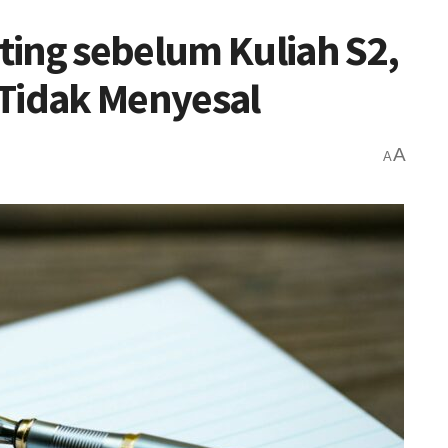
ing sebelum Kuliah S2,
 Tidak Menyesal
A
A