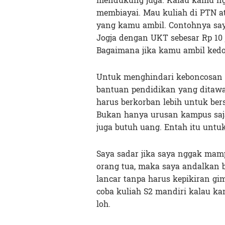
mendukung juga. Kalau kamu ngg
membiayai. Mau kuliah di PTN 
yang kamu ambil. Contohnya saya
Jogja dengan UKT sebesar Rp 10 
Bagaimana jika kamu ambil kedo
Untuk menghindari keboncosan s
bantuan pendidikan yang ditaw
harus berkorban lebih untuk bers
Bukan hanya urusan kampus saj
juga butuh uang. Entah itu untuk
Saya sadar jika saya nggak mamp
orang tua, maka saya andalkan b
lancar tanpa harus kepikiran g
coba kuliah S2 mandiri kalau k
loh.