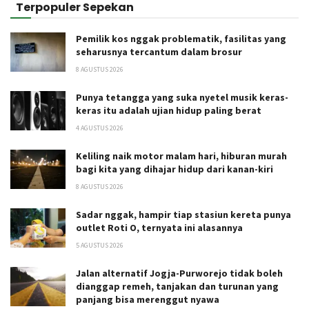
Terpopuler Sepekan
Pemilik kos nggak problematik, fasilitas yang
seharusnya tercantum dalam brosur
8 AGUSTUS 2026
Punya tetangga yang suka nyetel musik keras-
keras itu adalah ujian hidup paling berat
4 AGUSTUS 2026
Keliling naik motor malam hari, hiburan murah
bagi kita yang dihajar hidup dari kanan-kiri
8 AGUSTUS 2026
Sadar nggak, hampir tiap stasiun kereta punya
outlet Roti O, ternyata ini alasannya
5 AGUSTUS 2026
Jalan alternatif Jogja-Purworejo tidak boleh
dianggap remeh, tanjakan dan turunan yang
panjang bisa merenggut nyawa