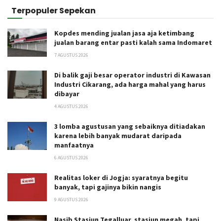
Terpopuler Sepekan
Kopdes mending jualan jasa aja ketimbang
jualan barang entar pasti kalah sama Indomaret
7 AGUSTUS 2026
Di balik gaji besar operator industri di Kawasan
Industri Cikarang, ada harga mahal yang harus
dibayar
4 AGUSTUS 2026
3 lomba agustusan yang sebaiknya ditiadakan
karena lebih banyak mudarat daripada
manfaatnya
6 AGUSTUS 2026
Realitas loker di Jogja: syaratnya begitu
banyak, tapi gajinya bikin nangis
9 AGUSTUS 2026
Nasib Stasiun Tegalluar, stasiun megah, tapi