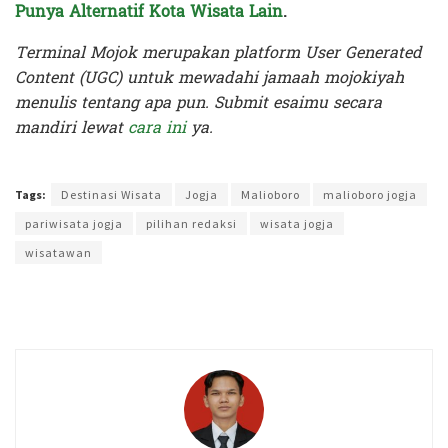
Punya Alternatif Kota Wisata Lain
.
Terminal Mojok merupakan platform User Generated
Content (UGC) untuk mewadahi jamaah mojokiyah
menulis tentang apa pun. Submit esaimu secara
mandiri lewat
cara ini
ya.
Terakhir diperbarui pada 14 Juni 2024 oleh
Intan Ekapratiwi
Tags:
Destinasi Wisata
Jogja
Malioboro
malioboro jogja
pariwisata jogja
pilihan redaksi
wisata jogja
wisatawan