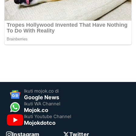
Ikuti mojok.co di
Google News
Ikuti WA Channel
Mojok.co
Ikuti Youtube Channel
Mojokdotco
Instagram
Twitter