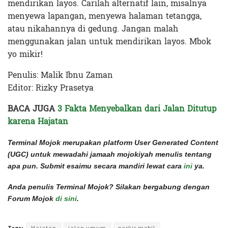
mendirikan layos. Carilah alternatif lain, misalnya
menyewa lapangan, menyewa halaman tetangga,
atau nikahannya di gedung. Jangan malah
menggunakan jalan untuk mendirikan layos. Mbok
yo mikir!
Penulis: Malik Ibnu Zaman
Editor: Rizky Prasetya
BACA JUGA
3 Fakta Menyebalkan dari Jalan Ditutup
karena Hajatan
Terminal Mojok merupakan platform User Generated Content
(UGC) untuk mewadahi jamaah mojokiyah menulis tentang
apa pun. Submit esaimu secara mandiri lewat cara
ini
ya.
Anda penulis Terminal Mojok? Silakan bergabung dengan
Forum Mojok
di sini
.
Terakhir diperbarui pada 12 November 2022 oleh
Rizky Prasetya
Tags:
Hajatan
jalan umum
parkir mobil