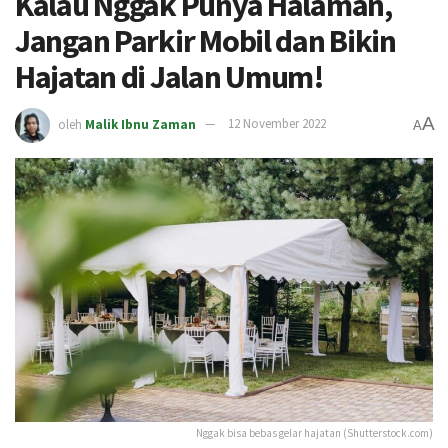
Kalau Nggak Punya Halaman,
Jangan Parkir Mobil dan Bikin
Hajatan di Jalan Umum!
A
oleh
Malik Ibnu Zaman
12 November 2022
A
Nggak bisa bebas gelar hajatan (Shutterstock.com)