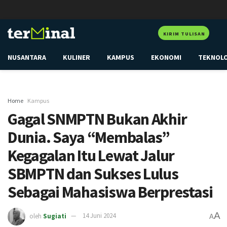
KIRIM TULISAN
NUSANTARA
KULINER
KAMPUS
EKONOMI
TEKNOL
Home
Kampus
Gagal SNMPTN Bukan Akhir
Dunia. Saya “Membalas”
Kegagalan Itu Lewat Jalur
SBMPTN dan Sukses Lulus
Sebagai Mahasiswa Berprestasi
A
oleh
Sugiati
14 Juni 2024
A