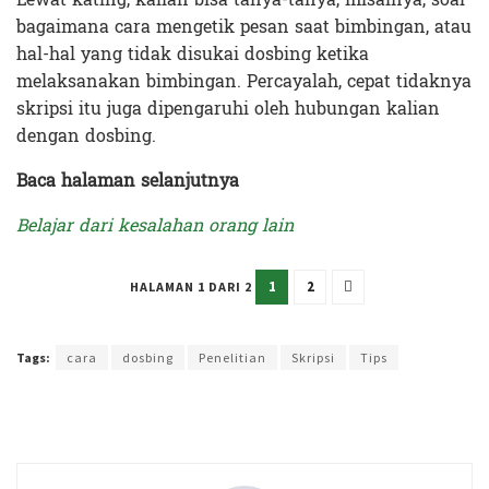
bagaimana cara mengetik pesan saat bimbingan, atau
hal-hal yang tidak disukai dosbing ketika
melaksanakan bimbingan. Percayalah, cepat tidaknya
skripsi itu juga dipengaruhi oleh hubungan kalian
dengan dosbing.
Baca halaman selanjutnya
Belajar dari kesalahan orang lain
1
2
HALAMAN 1 DARI 2
Terakhir diperbarui pada 5 September 2024 oleh
Rizky Prasetya
Tags:
cara
dosbing
Penelitian
Skripsi
Tips