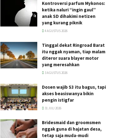
Kontroversi parfum Mykonos:
ketika naluri “ingin gaul”
anak SD dihakimi netizen
yang kurang piknik
4 AGUSTUS 2026
Tinggal dekat Ringroad Barat
itu nggak nyaman, tiap malam
diteror suara blayer motor
yang meresahkan
3 AGUSTUS 2026
Dosen wajib S3 itu bagus, tapi
akses beasiswanya bikin
pengin istigfar
31 JULI 2026
Bridesmaid dan groomsmen
nggak guna di hajatan desa,
tetap saja muda-mudi