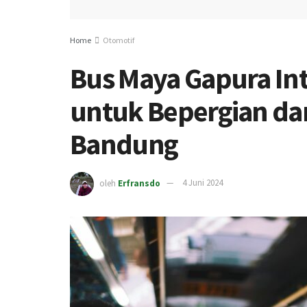
Home
Otomotif
Bus Maya Gapura Int
untuk Bepergian da
Bandung
oleh
Erfransdo
4 Juni 2024