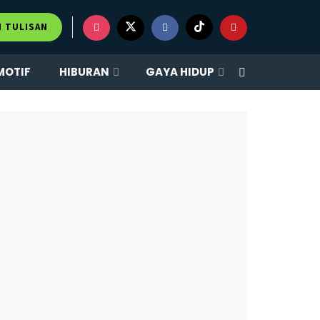
×
M TULISAN
MOTIF
HIBURAN
GAYA HIDUP