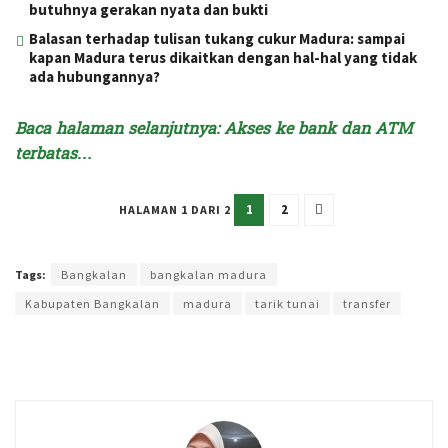
butuhnya gerakan nyata dan bukti
Balasan terhadap tulisan tukang cukur Madura: sampai
kapan Madura terus dikaitkan dengan hal-hal yang tidak
ada hubungannya?
Baca halaman selanjutnya: Akses ke bank dan ATM
terbatas…
1
2
HALAMAN 1 DARI 2
Terakhir diperbarui pada 26 Januari 2024 oleh
Intan Ekapratiwi
Tags:
Bangkalan
bangkalan madura
Kabupaten Bangkalan
madura
tarik tunai
transfer