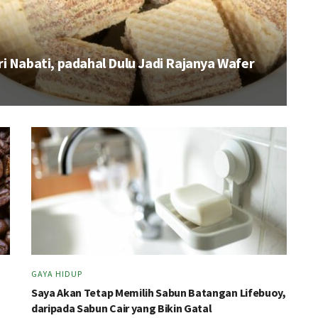
i Nabati, padahal Dulu Jadi Rajanya Wafer
GAYA HIDUP
Saya Akan Tetap Memilih Sabun Batangan Lifebuoy,
daripada Sabun Cair yang Bikin Gatal