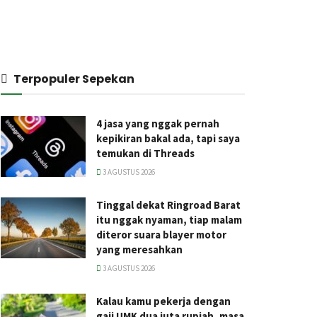
Terpopuler Sepekan
4 jasa yang nggak pernah
kepikiran bakal ada, tapi saya
temukan di Threads
3 AGUSTUS 2026
Tinggal dekat Ringroad Barat
itu nggak nyaman, tiap malam
diteror suara blayer motor
yang meresahkan
3 AGUSTUS 2026
Kalau kamu pekerja dengan
gaji UMK dua juta rupiah, masa