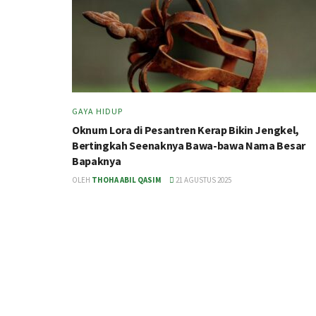
GAYA HIDUP
Oknum Lora di Pesantren Kerap Bikin Jengkel,
Bertingkah Seenaknya Bawa-bawa Nama Besar
Bapaknya
OLEH
THOHA ABIL QASIM
21 AGUSTUS 2025