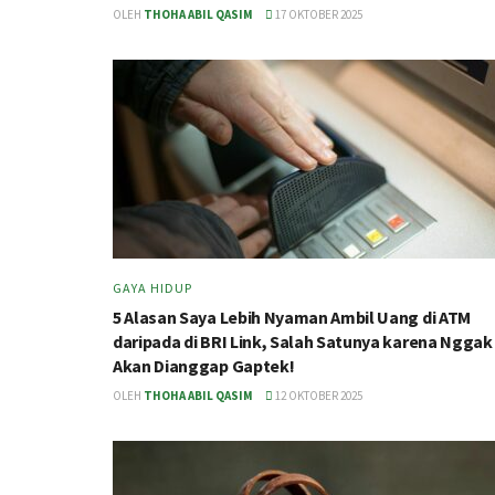
OLEH
THOHA ABIL QASIM
17 OKTOBER 2025
GAYA HIDUP
5 Alasan Saya Lebih Nyaman Ambil Uang di ATM
daripada di BRI Link, Salah Satunya karena Nggak
Akan Dianggap Gaptek!
OLEH
THOHA ABIL QASIM
12 OKTOBER 2025