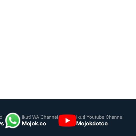
di
Ikuti WA Channel
Ikuti Youtube Channel
ws
Mojok.co
Mojokdotco