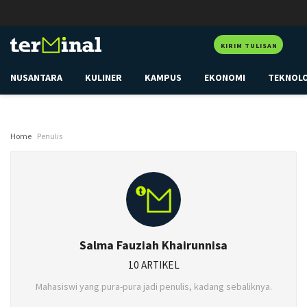
KIRIM TULISAN
NUSANTARA
KULINER
KAMPUS
EKONOMI
TEKNOL
Home
Penulis
Salma Fauziah Khairunnisa
10 ARTIKEL
Mahasiswi yang pura-pura jadi penulis, kadang sebaliknya.