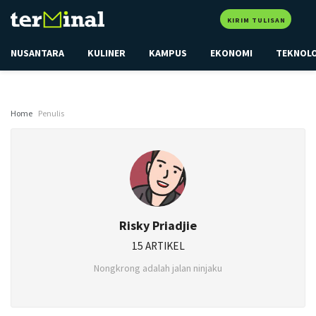
KIRIM TULISAN
NUSANTARA
KULINER
KAMPUS
EKONOMI
TEKNOL
Home
Penulis
Risky Priadjie
15 ARTIKEL
Nongkrong adalah jalan ninjaku