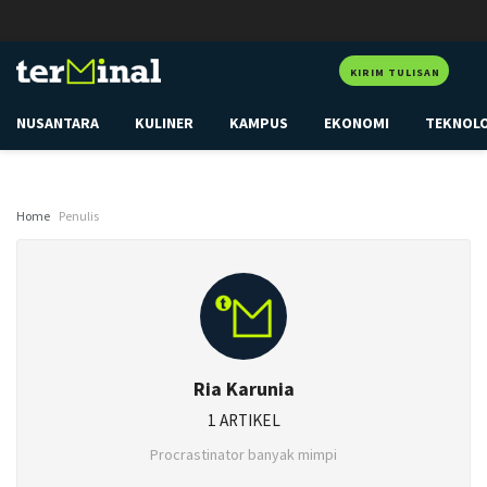
KIRIM TULISAN
NUSANTARA
KULINER
KAMPUS
EKONOMI
TEKNOL
Home
Penulis
Ria Karunia
1 ARTIKEL
Procrastinator banyak mimpi