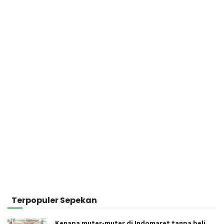
Terpopuler Sepekan
Kenapa muter-muter di Indomaret tanpa beli