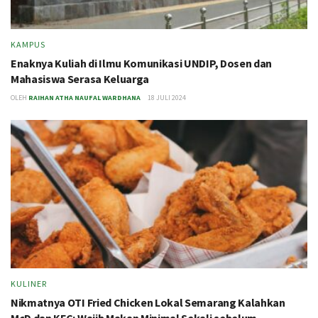
KAMPUS
Enaknya Kuliah di Ilmu Komunikasi UNDIP, Dosen dan
Mahasiswa Serasa Keluarga
OLEH
RAIHAN ATHA NAUFAL WARDHANA
18 JULI 2024
KULINER
Nikmatnya OTI Fried Chicken Lokal Semarang Kalahkan
McD dan KFC: Wajib Makan Minimal Sekali sebelum