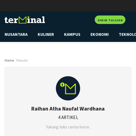
KIRIM TULISAN
NUSANTARA
KULINER
KAMPUS
EKONOMI
TEKNOL
Home
Penulis
Raihan Atha Naufal Wardhana
4 ARTIKEL
Tukang tulis cerita horor.