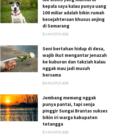
kepala saya kalau punya uang
100 miliar adalah bikin rumah
kesejahteraan khusus anjing
di Semarang
2 AGUSTUS 2026
Seni bertahan hidup di desa,
wajib ikut mengantar jenazah
ke kuburan dan takziah kalau
nggak mau jadi musuh
bersama
6 AGUSTUS 2026
Jombang memang nggak
punya pantai, tapi senja
pinggir Sungai Brantas sukses
bikin iri warga kabupaten
tetangga
5 AGUSTUS 2026