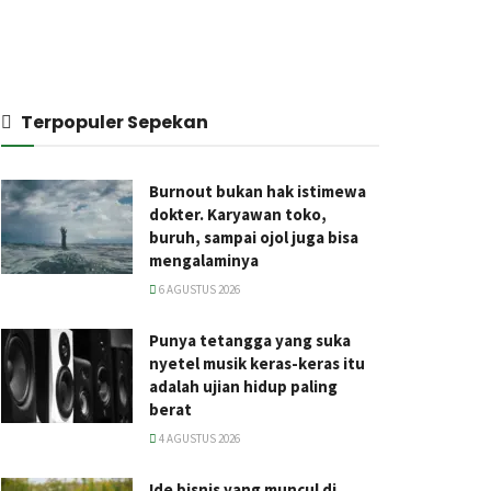
Terpopuler Sepekan
Burnout bukan hak istimewa
dokter. Karyawan toko,
buruh, sampai ojol juga bisa
mengalaminya
6 AGUSTUS 2026
Punya tetangga yang suka
nyetel musik keras-keras itu
adalah ujian hidup paling
berat
4 AGUSTUS 2026
Ide bisnis yang muncul di