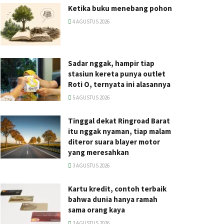
Ketika buku menebang pohon
4 AGUSTUS 2026
Sadar nggak, hampir tiap
stasiun kereta punya outlet
Roti O, ternyata ini alasannya
5 AGUSTUS 2026
Tinggal dekat Ringroad Barat
itu nggak nyaman, tiap malam
diteror suara blayer motor
yang meresahkan
3 AGUSTUS 2026
Kartu kredit, contoh terbaik
bahwa dunia hanya ramah
sama orang kaya
3 AGUSTUS 2026