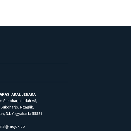
ARASI AKAL JENAKA
m Sukoharjo Indah A8,
Sukoharjo, Ngaglik,
n, D.I. Yogyakarta 55581
inal@mojok.co