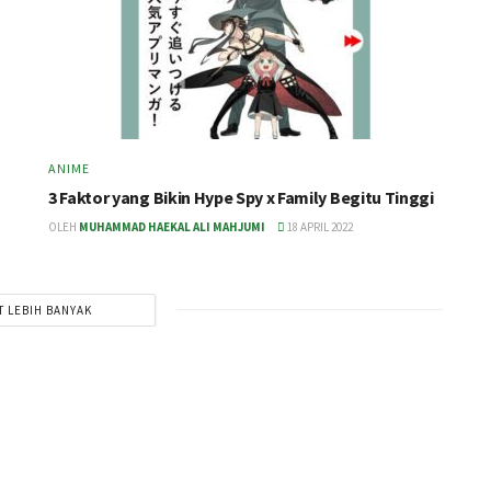
ANIME
3 Faktor yang Bikin Hype Spy x Family Begitu Tinggi
OLEH
MUHAMMAD HAEKAL ALI MAHJUMI
18 APRIL 2022
T LEBIH BANYAK