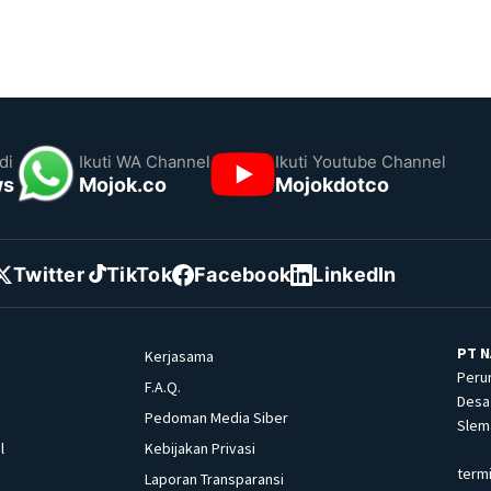
di
Ikuti WA Channel
Ikuti Youtube Channel
ws
Mojok.co
Mojokdotco
Twitter
TikTok
Facebook
LinkedIn
PT N
Kerjasama
Peru
F.A.Q.
Desa 
Pedoman Media Siber
Slema
l
Kebijakan Privasi
term
Laporan Transparansi