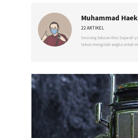
Muhammad Haekal
22 ARTIKEL
Seorang lulusan Ilmu Sejarah y
tekun mengolah angka untuk 