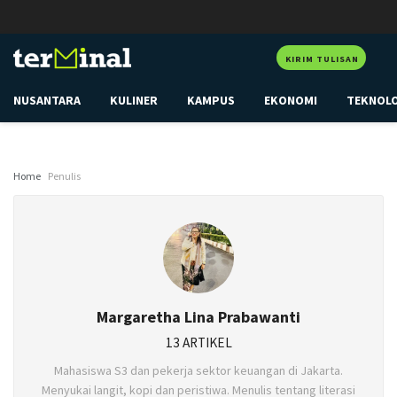
KIRIM TULISAN
NUSANTARA
KULINER
KAMPUS
EKONOMI
TEKNOL
Home
Penulis
Margaretha Lina Prabawanti
13 ARTIKEL
Mahasiswa S3 dan pekerja sektor keuangan di Jakarta.
Menyukai langit, kopi dan peristiwa. Menulis tentang literasi