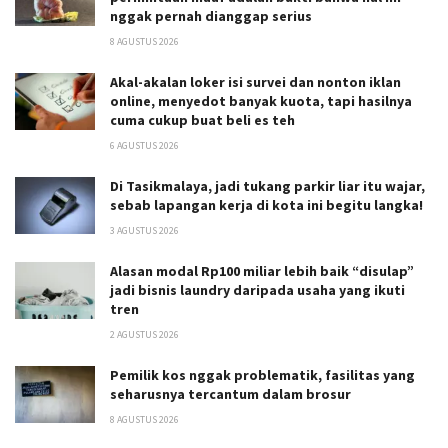
nggak pernah dianggap serius
8 AGUSTUS 2026
Akal-akalan loker isi survei dan nonton iklan
online, menyedot banyak kuota, tapi hasilnya
cuma cukup buat beli es teh
6 AGUSTUS 2026
Di Tasikmalaya, jadi tukang parkir liar itu wajar,
sebab lapangan kerja di kota ini begitu langka!
3 AGUSTUS 2026
Alasan modal Rp100 miliar lebih baik “disulap”
jadi bisnis laundry daripada usaha yang ikuti
tren
2 AGUSTUS 2026
Pemilik kos nggak problematik, fasilitas yang
seharusnya tercantum dalam brosur
8 AGUSTUS 2026