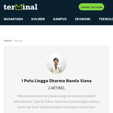
KIRIM TULISAN
NUSANTARA
KULINER
KAMPUS
EKONOMI
TEKNOL
Home
Penulis
I Putu Lingga Dharma Nanda Siana
2 ARTIKEL
Mahasiswa kelas karyawan yang mencoba produktif
alakadarnya. Saat ini fokus memotret pertarungan antara
Daiwi lan Asuri Sampad dalam kehidupan sehari-hari