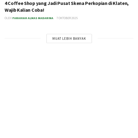
4 Coffee Shop yang Jadi Pusat Skena Perkopian di Klaten,
Wajib Kalian Coba!
OLEH
FARAHIAH ALMAS MADARINA
7 OKTOBER 2025
MUAT LEBIH BANYAK