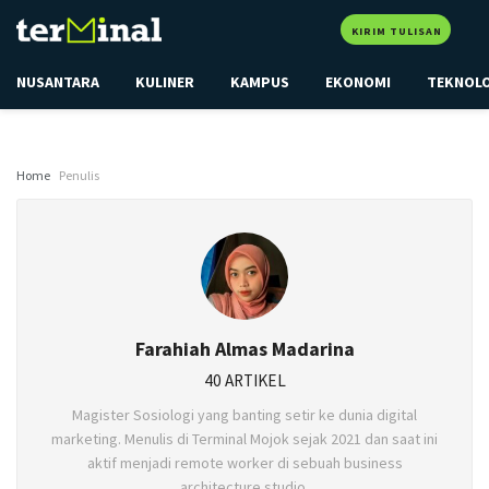
KIRIM TULISAN
NUSANTARA
KULINER
KAMPUS
EKONOMI
TEKNOL
Home
Penulis
Farahiah Almas Madarina
40 ARTIKEL
Magister Sosiologi yang banting setir ke dunia digital
marketing. Menulis di Terminal Mojok sejak 2021 dan saat ini
aktif menjadi remote worker di sebuah business
architecture studio.