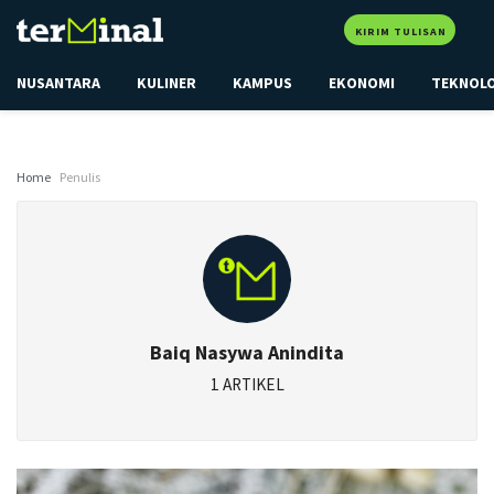
KIRIM TULISAN
NUSANTARA
KULINER
KAMPUS
EKONOMI
TEKNOL
Home
Penulis
Baiq Nasywa Anindita
1 ARTIKEL