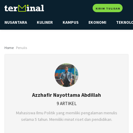
KIRIM TULISAN
NUSANTARA
KULINER
KAMPUS
EKONOMI
TEKNOL
Home
Penulis
Azzhafir Nayottama Abdillah
9 ARTIKEL
Mahasiswa Ilmu Politik yang memiliki pengalaman menulis
selama 5 tahun. Memiliki minat riset dan pendidikan.