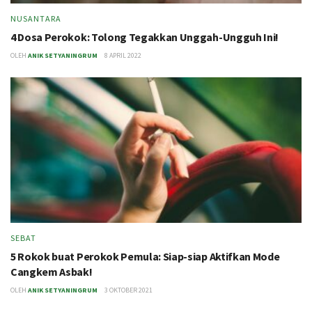
NUSANTARA
4 Dosa Perokok: Tolong Tegakkan Unggah-Ungguh Ini!
OLEH
ANIK SETYANINGRUM
8 APRIL 2022
SEBAT
5 Rokok buat Perokok Pemula: Siap-siap Aktifkan Mode
Cangkem Asbak!
OLEH
ANIK SETYANINGRUM
3 OKTOBER 2021