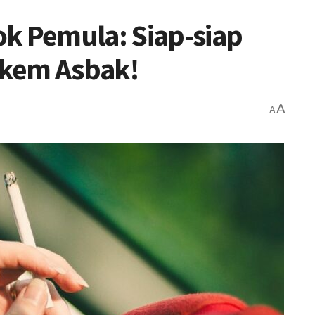
k Pemula: Siap-siap
gkem Asbak!
A
A