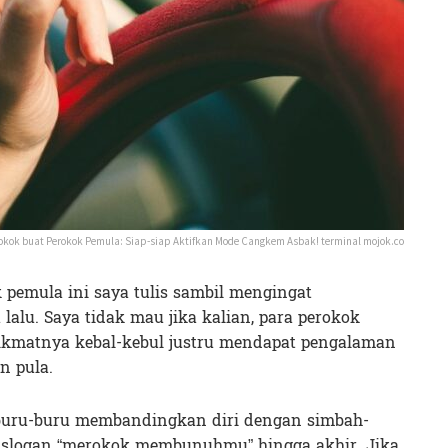
okok buat Perokok Pemula: Siap-siap Aktifkan Mode Cangkem Asbak! terminal mojok.co
pemula ini saya tulis sambil mengingat
alu. Saya tidak mau jika kalian, para perokok
ikmatnya kebal-kebul justru mendapat pengalaman
n pula.
u buru-buru membandingkan diri dengan simbah-
 slogan “merokok membunuhmu” hingga akhir. Jika