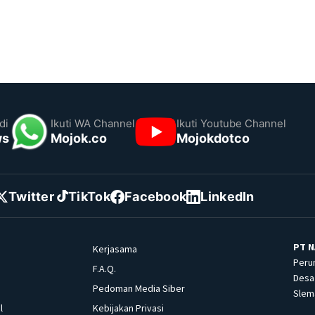
di
Ikuti WA Channel
Ikuti Youtube Channel
ws
Mojok.co
Mojokdotco
Twitter
TikTok
Facebook
LinkedIn
PT N
Kerjasama
Peru
F.A.Q.
Desa 
Pedoman Media Siber
Slema
l
Kebijakan Privasi