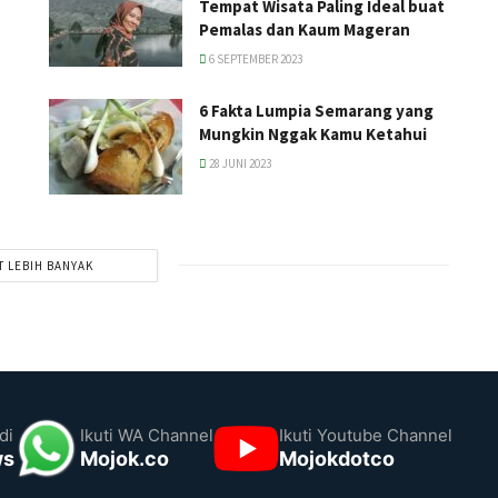
Tempat Wisata Paling Ideal buat
Pemalas dan Kaum Mageran
6 SEPTEMBER 2023
6 Fakta Lumpia Semarang yang
Mungkin Nggak Kamu Ketahui
28 JUNI 2023
T LEBIH BANYAK
di
Ikuti WA Channel
Ikuti Youtube Channel
ws
Mojok.co
Mojokdotco