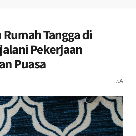
n Rumah Tangga di
alani Pekerjaan
an Puasa
A
A