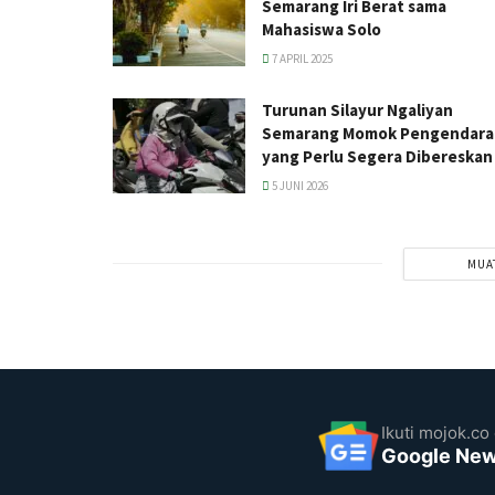
Semarang Iri Berat sama
Mahasiswa Solo
7 APRIL 2025
Turunan Silayur Ngaliyan
Semarang Momok Pengendara
yang Perlu Segera Dibereskan
5 JUNI 2026
MUA
Ikuti mojok.co 
Google Ne