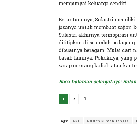
mempunyai keluarga sendiri.
Beruntungnya, Sulastri memiliki
jasanya untuk membuat sajian ke
Sulastri akhirnya terinspiras
dititipkan di sejumlah pedagan
dibuatnya beragam. Mulai dari n
basah lainnya. Pokoknya, yang 
sarapan orang kuliah atau kanto
Baca halaman selanjutnya: Bula
1
2
Terakhir diperbarui pada 25 Maret 2024 oleh
Kenia I
Tags:
ART
Asisten Rumah Tangga