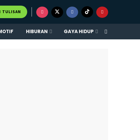
×
M TULISAN
MOTIF
HIBURAN
GAYA HIDUP