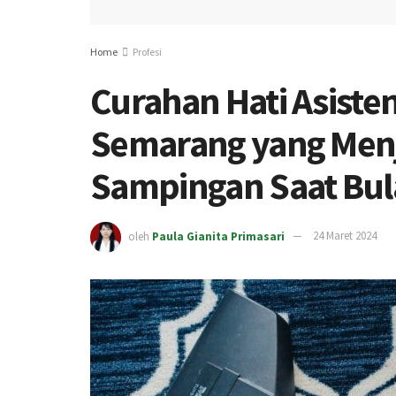
Home
Profesi
Curahan Hati Asiste
Semarang yang Menj
Sampingan Saat Bul
oleh
Paula Gianita Primasari
24 Maret 2024