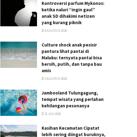
Kontroversi parfum Mykonos:
ketika naluri “ingin gaul”
anak SD dihakimi netizen
yang kurang piknik
4 AGUSTUS 2026
Culture shock anak pesisir
pantura lihat pantai di
Maluku: ternyata pantai bisa
bersih, putih, dan tanpa bau
amis
5 AGUSTUS 2026
Jambooland Tulungagung,
tempat wisata yang perlahan
kehilangan pesonanya
31 JULI 2026
Kasihan Kecamatan Cipatat
lebih sering diingat buruknya,