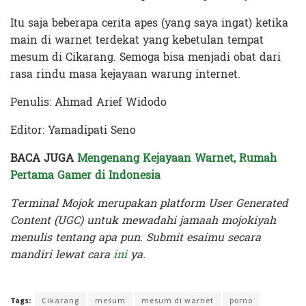
Itu saja beberapa cerita apes (yang saya ingat) ketika
main di warnet terdekat yang kebetulan tempat
mesum di Cikarang. Semoga bisa menjadi obat dari
rasa rindu masa kejayaan warung internet.
Penulis: Ahmad Arief Widodo
Editor: Yamadipati Seno
BACA JUGA
Mengenang Kejayaan Warnet, Rumah
Pertama Gamer di Indonesia
Terminal Mojok merupakan platform User Generated
Content (UGC) untuk mewadahi jamaah mojokiyah
menulis tentang apa pun. Submit esaimu secara
mandiri lewat cara
ini
ya.
Terakhir diperbarui pada 5 Februari 2023 oleh
Yamadipati Seno
Tags:
Cikarang
mesum
mesum di warnet
porno