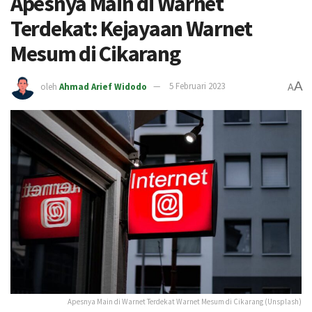
Apesnya Main di Warnet
Terdekat: Kejayaan Warnet
Mesum di Cikarang
A
oleh
Ahmad Arief Widodo
5 Februari 2023
A
Apesnya Main di Warnet Terdekat Warnet Mesum di Cikarang (Unsplash)