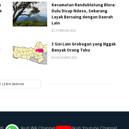
a
Kecamatan Randublatung Blora:
k
Dulu Dicap Ndeso, Sekarang
Layak Bersaing dengan Daerah
Lain
1 FEBRUARI 2024
3 Sisi Lain Grobogan yang Nggak
i
Banyak Orang Tahu
4 DESEMBER 2025
T LEBIH BANYAK
di
Ikuti WA Channel
Ikuti Youtube Channel