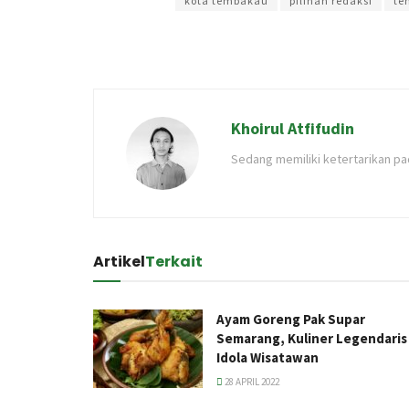
kota tembakau
pilihan redaksi
te
Khoirul Atfifudin
Sedang memiliki ketertarikan pad
Artikel
Terkait
Ayam Goreng Pak Supar
Semarang, Kuliner Legendaris
Idola Wisatawan
28 APRIL 2022