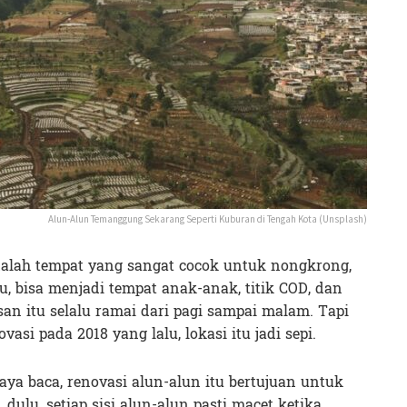
Alun-Alun Temanggung Sekarang Seperti Kuburan di Tengah Kota (Unsplash)
alah tempat yang sangat cocok untuk nongkrong,
, bisa menjadi tempat anak-anak, titik COD, dan
an itu selalu ramai dari pagi sampai malam. Tapi
vasi pada 2018 yang lalu, lokasi itu jadi sepi.
ya baca, renovasi alun-alun itu bertujuan untuk
ulu, setiap sisi alun-alun pasti macet ketika