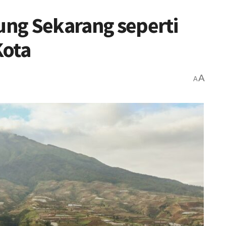
ng Sekarang seperti
Kota
A
A