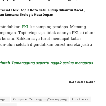
Wisata Mikutopia Kota Batu, Hidup Dihantui Macet,
an Bencana Ekologis Masa Depan
memindahkan
PKL
ke samping pendopo. Memang,
mpingan. Tapi tetap saja, tidak adanya PKL di alun-
ke situ. Bahkan saya turut mendapat kabar
lun-alun setelah dipindahkan omzet mereka justru
rintah Temanggung sepertu nggak serius mengurus
HALAMAN 1 DARI 2
 Ekapratiwi
engah
Kabupaten TemanggungTemanggung
kota kretek