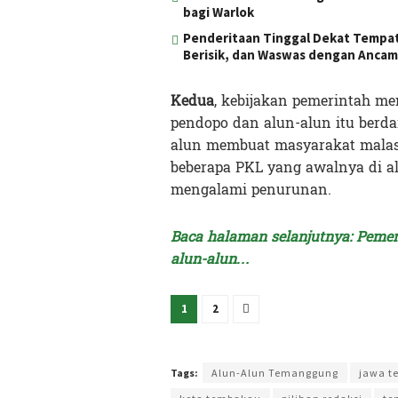
bagi Warlok
Penderitaan Tinggal Dekat Tempat 
Berisik, dan Waswas dengan Ancam
Kedua
, kebijakan pemerintah 
pendopo dan alun-alun itu berda
alun membuat masyarakat malas 
beberapa PKL yang awalnya di a
mengalami penurunan.
Baca halaman selanjutnya: Peme
alun-alun…
1
2
Terakhir diperbarui pada 10 Agustus 2023 oleh
Intan
Tags:
Alun-Alun Temanggung
jawa t