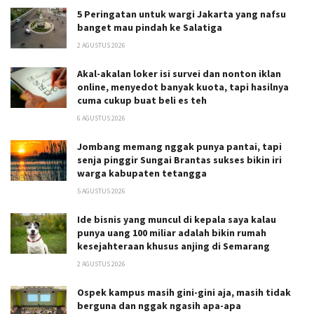
5 Peringatan untuk wargi Jakarta yang nafsu
banget mau pindah ke Salatiga
2 AGUSTUS 2026
Akal-akalan loker isi survei dan nonton iklan
online, menyedot banyak kuota, tapi hasilnya
cuma cukup buat beli es teh
6 AGUSTUS 2026
Jombang memang nggak punya pantai, tapi
senja pinggir Sungai Brantas sukses bikin iri
warga kabupaten tetangga
5 AGUSTUS 2026
Ide bisnis yang muncul di kepala saya kalau
punya uang 100 miliar adalah bikin rumah
kesejahteraan khusus anjing di Semarang
2 AGUSTUS 2026
Ospek kampus masih gini-gini aja, masih tidak
berguna dan nggak ngasih apa-apa