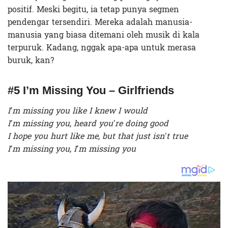
positif. Meski begitu, ia tetap punya segmen
pendengar tersendiri. Mereka adalah manusia-
manusia yang biasa ditemani oleh musik di kala
terpuruk. Kadang, nggak apa-apa untuk merasa
buruk, kan?
#5 I’m Missing You – Girlfriends
I’m missing you like I knew I would
I’m missing you, heard you’re doing good
I hope you hurt like me, but that just isn’t true
I’m missing you, I’m missing you