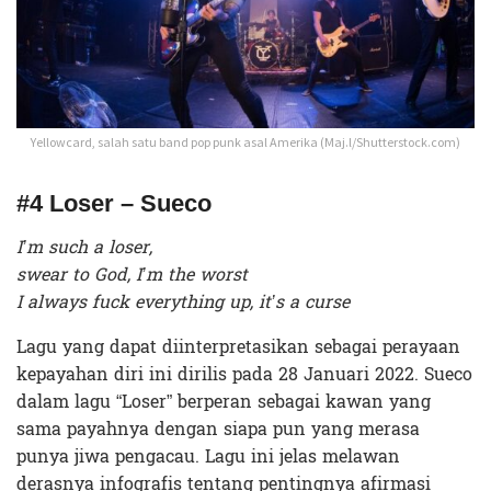
Yellowcard, salah satu band pop punk asal Amerika (Maj.l/Shutterstock.com)
#4 Loser – Sueco
I’m such a loser,
swear to God, I’m the worst
I always fuck everything up, it’s a curse
Lagu yang dapat diinterpretasikan sebagai perayaan
kepayahan diri ini dirilis pada 28 Januari 2022. Sueco
dalam lagu “Loser” berperan sebagai kawan yang
sama payahnya dengan siapa pun yang merasa
punya jiwa pengacau. Lagu ini jelas melawan
derasnya infografis tentang pentingnya afirmasi