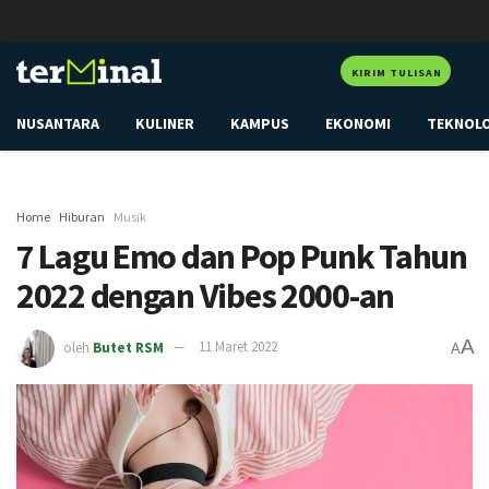
KIRIM TULISAN
NUSANTARA
KULINER
KAMPUS
EKONOMI
TEKNOL
Home
Hiburan
Musik
7 Lagu Emo dan Pop Punk Tahun
2022 dengan Vibes 2000-an
A
oleh
Butet RSM
11 Maret 2022
A