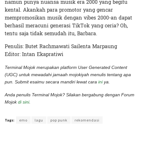
namun punya nuansa musik era 2000 yang begitu
kental. Akankah para promotor yang gencar
mempromosikan musik dengan vibes 2000-an dapat
berhasil meracuni generasi TikTok yang ceria? Oh,
tentu saja tidak semudah itu, Barbara.
Penulis: Butet Rachmawati Sailenta Marpaung
Editor: Intan Ekapratiwi
Terminal Mojok merupakan platform User Generated Content
(UGC) untuk mewadahi jamaah mojokiyah menulis tentang apa
pun. Submit esaimu secara mandiri lewat cara
ini
ya.
Anda penulis Terminal Mojok? Silakan bergabung dengan Forum
Mojok
di sini
.
Terakhir diperbarui pada 11 Maret 2022 oleh
Intan Ekapratiwi
Tags:
emo
lagu
pop punk
rekomendasi