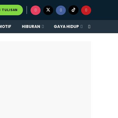
×
M TULISAN
MOTIF
HIBURAN
GAYA HIDUP