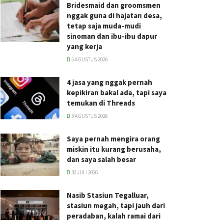
Bridesmaid dan groomsmen
nggak guna di hajatan desa,
tetap saja muda-mudi
sinoman dan ibu-ibu dapur
yang kerja
5 AGUSTUS 2026
4 jasa yang nggak pernah
kepikiran bakal ada, tapi saya
temukan di Threads
3 AGUSTUS 2026
Saya pernah mengira orang
miskin itu kurang berusaha,
dan saya salah besar
30 JULI 2026
Nasib Stasiun Tegalluar,
stasiun megah, tapi jauh dari
peradaban, kalah ramai dari