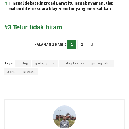
Tinggal dekat Ringroad Barat itu nggak nyaman, tiap
malam diteror suara blayer motor yang meresahkan
#3 Telur tidak hitam
1
2
HALAMAN 1 DARI 2
Terakhir diperbarui pada 12 Januari 2023 oleh
Yamadipati Seno
Tags:
gudeg
gudeg jogja
gudeg krecek
gudeg telur
Jogja
krecek