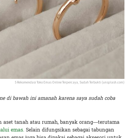
5 Rekomendasi Toko Emas Online Terpercaya, Sudah Terbukti (unsplash.com)
ine di bawah ini amanah karena saya sudah coba
n aset tanah atau rumah, banyak orang—terutama
lalui emas.
Selain difungsikan sebagai tabungan
iasan emas juga bisa dipakai sebagai aksesori untuk