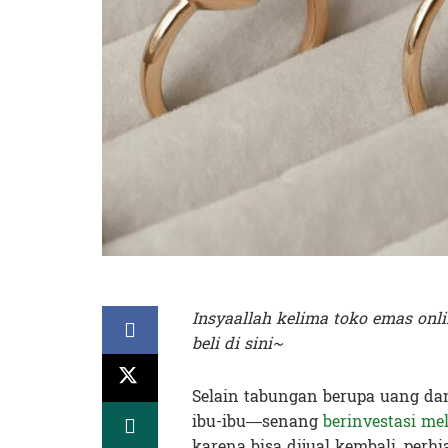
Insyaallah kelima toko emas onl
beli di sini~
Selain tabungan berupa uang da
ibu-ibu—senang
berinvestasi me
karena bisa dijual kembali, perh