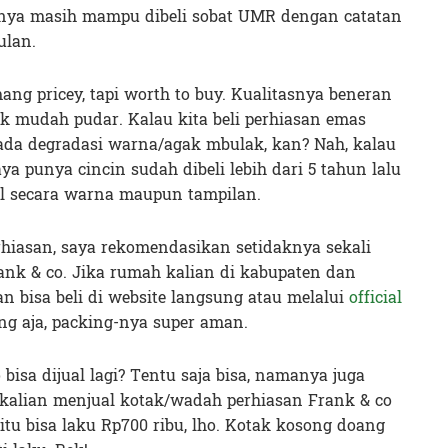
anya masih mampu dibeli sobat UMR dengan catatan
ulan.
ng pricey, tapi worth to buy. Kualitasnya beneran
k mudah pudar. Kalau kita beli perhiasan emas
ada degradasi warna/agak mbulak, kan? Nah, kalau
aya punya cincin sudah dibeli lebih dari 5 tahun lalu
l secara warna maupun tampilan.
rhiasan, saya rekomendasikan setidaknya sekali
ank & co. Jika rumah kalian di kabupaten dan
an bisa beli di website langsung atau melalui
official
ng aja, packing-nya super aman.
 bisa dijual lagi? Tentu saja bisa, namanya juga
 kalian menjual kotak/wadah perhiasan Frank & co
u bisa laku Rp700 ribu, lho. Kotak kosong doang