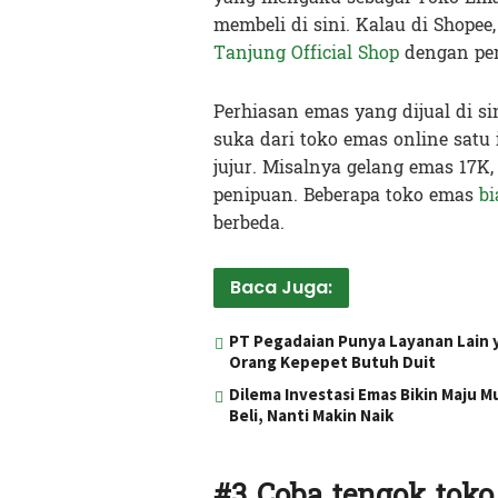
membeli di sini. Kalau di Shope
Tanjung Official Shop
dengan peng
Perhiasan emas yang dijual di si
suka dari toko emas online satu
jujur. Misalnya gelang emas 17K,
penipuan. Beberapa toko emas
b
berbeda.
Baca Juga:
PT Pegadaian Punya Layanan Lain
Orang Kepepet Butuh Duit
Dilema Investasi Emas Bikin Maju M
Beli, Nanti Makin Naik
#3 Coba tengok toko