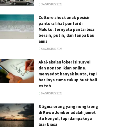
3 AGUSTUS 2026
Culture shock anak pesisir
pantura lihat pantai di
Maluku: ternyata pantai bisa
bersih, putih, dan tanpa bau
amis
5 AGUSTUS 2026
Akal-akalan loker isi survei
dan nonton iklan online,
menyedot banyak kuota, tapi
hasilnya cuma cukup buat beli
es teh
6 AGUSTUS 2026
Stigma orang yang nongkrong
di Rowo Jombor adalah jamet
itu konyol, tapi dampaknya
luar biasa