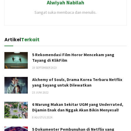
Alwiyah Nabilah
Sangat suka membaca dan menulis.
Artikel
Terkait
5 Rekomendasi Film Horor Mencekam yang
Tayang di KlikFilm
19 SEPTEMBER 2023
Alchemy of Souls, Drama Korea Terbaru Netflix
yang Sayang untuk Dilewatkan
23 JUNI 2022
6 Warung Makan Sekitar UGM yang Underrated,
Dijamin Enak dan Nggak Akan Bikin Menyesal!
8 AGUSTUS 2024
5 Dokumenter Pembunuhan di Netflix yang