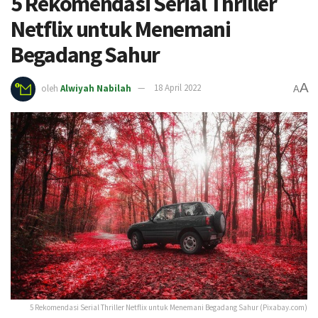
5 Rekomendasi Serial Thriller
Netflix untuk Menemani
Begadang Sahur
A
oleh
Alwiyah Nabilah
18 April 2022
A
5 Rekomendasi Serial Thriller Netflix untuk Menemani Begadang Sahur (Pixabay.com)