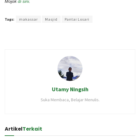
Mojok
di sini
.
Terakhir diperbarui pada 20 April 2022 oleh
Rizky Prasetya
Tags:
makassar
Masjid
Pantai Losari
Utamy Ningsih
Suka Membaca, Belajar Menulis.
Artikel
Terkait