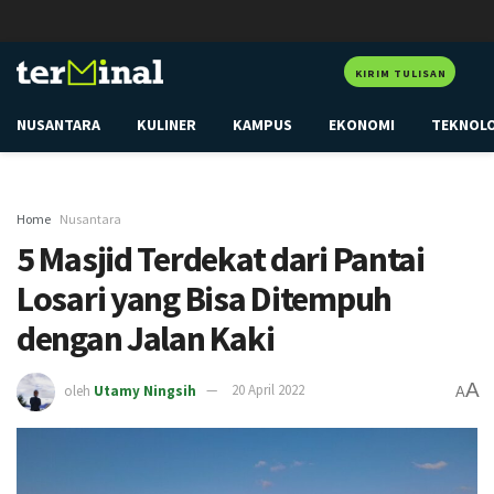
KIRIM TULISAN
NUSANTARA
KULINER
KAMPUS
EKONOMI
TEKNOL
Home
Nusantara
5 Masjid Terdekat dari Pantai
Losari yang Bisa Ditempuh
dengan Jalan Kaki
A
oleh
Utamy Ningsih
20 April 2022
A