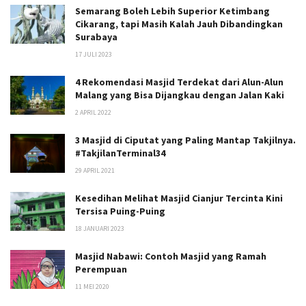
Semarang Boleh Lebih Superior Ketimbang
Cikarang, tapi Masih Kalah Jauh Dibandingkan
Surabaya
17 JULI 2023
4 Rekomendasi Masjid Terdekat dari Alun-Alun
Malang yang Bisa Dijangkau dengan Jalan Kaki
2 APRIL 2022
3 Masjid di Ciputat yang Paling Mantap Takjilnya.
#TakjilanTerminal34
29 APRIL 2021
Kesedihan Melihat Masjid Cianjur Tercinta Kini
Tersisa Puing-Puing
18 JANUARI 2023
Masjid Nabawi: Contoh Masjid yang Ramah
Perempuan
11 MEI 2020