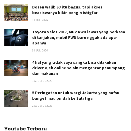
Dosen wajib S3 itu bagus, tapi akses
beasiswanya bikin pengin istigfar
31 JULI 2026
Toyota Veloz 2017, MPV RWD lawas yang perkasa
di tanjakan, mobil FWD baru nggak ada apa-
apanya
30 JULI 2026
4 hal yang tidak saya sangka bisa dilakukan
driver ojek online selain mengantar penumpang
dan makanan
1 AGUSTUS 2026
5 Peringatan untuk wargi Jakarta yang nafsu
banget mau pindah ke Salatiga
2 AGUSTUS 2026
Youtube Terbaru