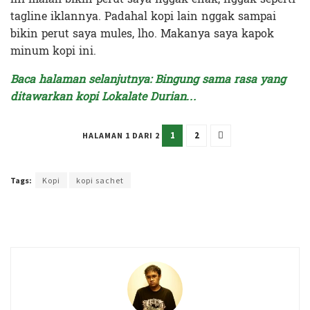
tagline iklannya. Padahal kopi lain nggak sampai
bikin perut saya mules, lho. Makanya saya kapok
minum kopi ini.
Baca halaman selanjutnya: Bingung sama rasa yang
ditawarkan kopi Lokalate Durian…
1
2
HALAMAN 1 DARI 2
Terakhir diperbarui pada 28 Februari 2025 oleh
Intan Ekapratiwi
Tags:
Kopi
kopi sachet