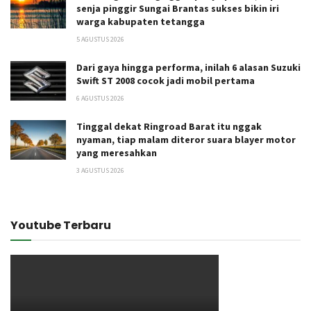
senja pinggir Sungai Brantas sukses bikin iri
warga kabupaten tetangga
5 AGUSTUS 2026
Dari gaya hingga performa, inilah 6 alasan Suzuki
Swift ST 2008 cocok jadi mobil pertama
6 AGUSTUS 2026
Tinggal dekat Ringroad Barat itu nggak
nyaman, tiap malam diteror suara blayer motor
yang meresahkan
3 AGUSTUS 2026
Youtube Terbaru