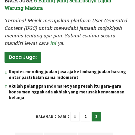
BACA JUGA
6 Barang yang Seharusnya Dijual
Warung Madura
Terminal Mojok merupakan platform User Generated
Content (UGC) untuk mewadahi jamaah mojokiyah
menulis tentang apa pun. Submit esaimu secara
mandiri lewat cara
ini
ya.
Baca Juga:
Kopdes mending jualan jasa aja ketimbang jualan barang
entar pasti kalah sama Indomaret
Akulah pelanggan Indomaret yang resah itu gara-gara
konsumen nggak ada akhlak yang merusak kenyamanan
belanja
1
2
HALAMAN 2 DARI 2
Terakhir diperbarui pada 26 Mei 2025 oleh
Kenia Intan