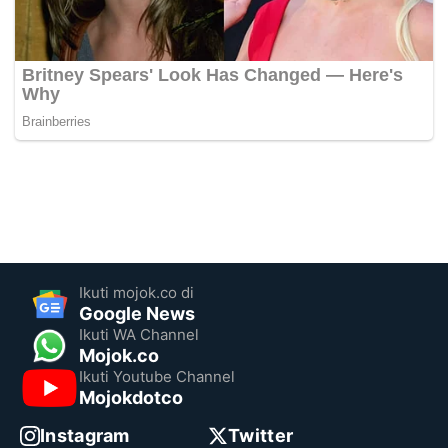
Ikuti mojok.co di
Google News
Ikuti WA Channel
Mojok.co
Ikuti Youtube Channel
Mojokdotco
Instagram
Twitter