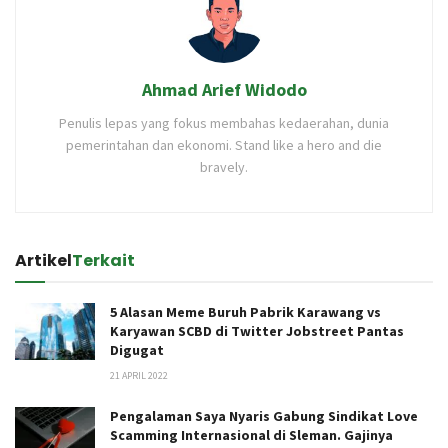
Ahmad Arief Widodo
Penulis lepas yang fokus membahas kedaerahan, dunia
pemerintahan dan ekonomi. Stand like a hero and die
bravely.
Artikel
Terkait
5 Alasan Meme Buruh Pabrik Karawang vs
Karyawan SCBD di Twitter Jobstreet Pantas
Digugat
21 APRIL 2022
Pengalaman Saya Nyaris Gabung Sindikat Love
Scamming Internasional di Sleman. Gajinya