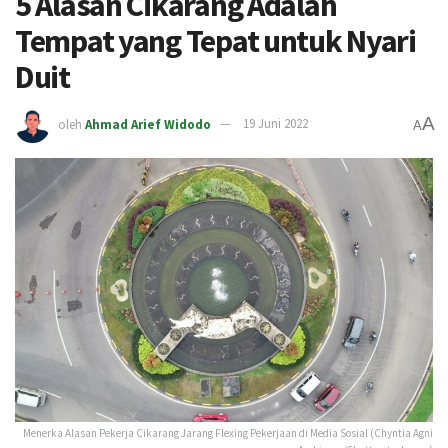
5 Alasan Cikarang Adalah
Tempat yang Tepat untuk Nyari
Duit
A
oleh
Ahmad Arief Widodo
19 Juni 2022
A
Menerka Alasan Pekerja Cikarang Jarang Flexing Pekerjaan di Media Sosial (Chyntia Agni