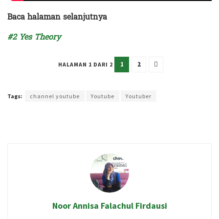
Baca halaman selanjutnya
#2 Yes Theory
1
2
HALAMAN 1 DARI 2
Terakhir diperbarui pada 5 Februari 2023 oleh
Intan Ekapratiwi
Tags:
channel youtube
Youtube
Youtuber
Noor Annisa Falachul Firdausi