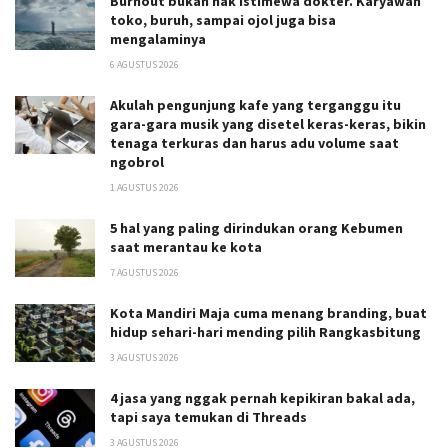
Burnout bukan hak istimewa dokter. Karyawan
toko, buruh, sampai ojol juga bisa
mengalaminya
6 AGUSTUS 2026
Akulah pengunjung kafe yang terganggu itu
gara-gara musik yang disetel keras-keras, bikin
tenaga terkuras dan harus adu volume saat
ngobrol
1 AGUSTUS 2026
5 hal yang paling dirindukan orang Kebumen
saat merantau ke kota
7 AGUSTUS 2026
Kota Mandiri Maja cuma menang branding, buat
hidup sehari-hari mending pilih Rangkasbitung
3 AGUSTUS 2026
4 jasa yang nggak pernah kepikiran bakal ada,
tapi saya temukan di Threads
3 AGUSTUS 2026