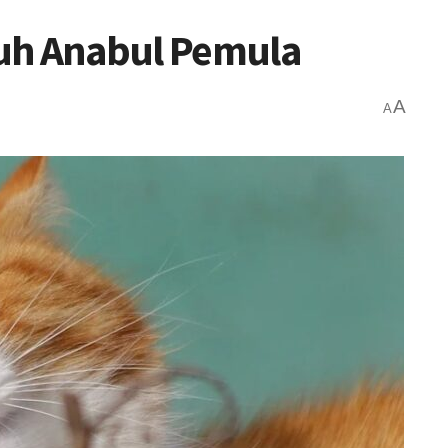
uh Anabul Pemula
A
A