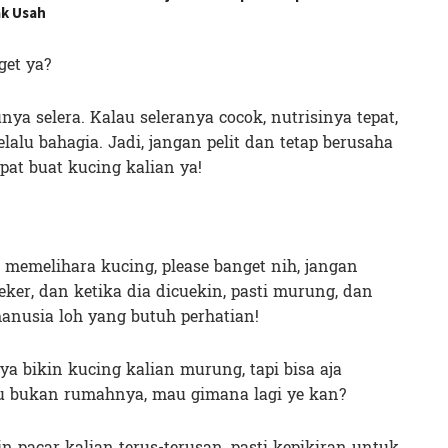
ak Usah
et ya?
nya selera. Kalau seleranya cocok, nutrisinya tepat,
lalu bahagia. Jadi, jangan pelit dan tetap berusaha
at buat kucing kalian ya!
emelihara kucing, please banget nih, jangan
eeker, dan ketika dia dicuekin, pasti murung, dan
nusia loh yang butuh perhatian!
ya bikin kucing kalian murung, tapi bisa aja
tu bukan rumahnya, mau gimana lagi ye kan?
in pacar kalian terus-terusan, pasti kepikiran untuk