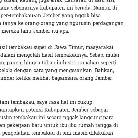
susah, kadang juga enak. Lantaran di satu sisi,
 mana sebenarnya kabupaten ini berada. Namun di
n per-tembakau-an Jember yang nggak bisa
a tanya ke orang-orang yang ngurusin perdagangan
i mereka tahu Jember itu apa.
asil tembakau super di Jawa Timur, masyarakat
s dalam mengolah hasil tembakaunya. Sebab, mulai
n, panen, hingga tahap industri rumahan seperti
kelola dengan cara yang mengesankan. Bahkan,
minder ketika melihat bagaimana orang Jember
tani tembakau, saya rasa hal ini cukup
ntapkan potensi Kabupaten Jember sebagai
musim tembakau ini secara nggak langsung para
an pekerjaan baru untuk ibu-ibu rumah tangga di
a pengolahan tembakau di sini masih dilakukan