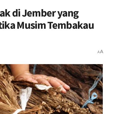
ak di Jember yang
etika Musim Tembakau
A
A