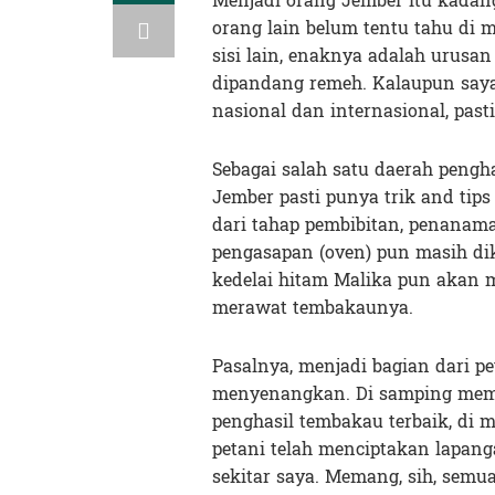
Menjadi orang Jember itu kadang 
orang lain belum tentu tahu di
sisi lain, enaknya adalah urusa
dipandang remeh. Kalaupun say
nasional dan internasional, past
Sebagai salah satu daerah pengh
Jember pasti punya trik and tip
dari tahap pembibitan, penanama
pengasapan (oven) pun masih di
kedelai hitam Malika pun akan 
merawat tembakaunya.
Pasalnya, menjadi bagian dari pe
menyenangkan. Di samping mema
penghasil tembakau terbaik, di 
petani telah menciptakan lapang
sekitar saya. Memang, sih, semu