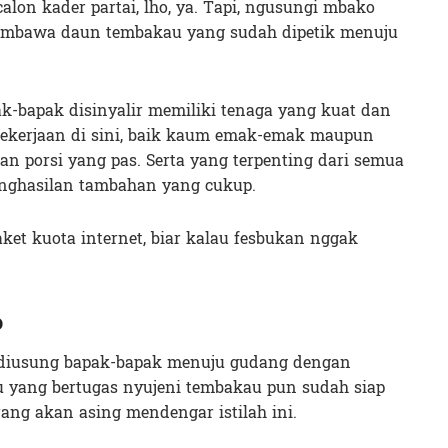
on kader partai, lho, ya. Tapi, ngusungi mbako
embawa daun tembakau yang sudah dipetik menuju
k-bapak disinyalir memiliki tenaga yang kuat dan
 pekerjaan di sini, baik kaum emak-emak maupun
n porsi yang pas. Serta yang terpenting dari semua
penghasilan tambahan yang cukup.
paket kuota internet, biar kalau fesbukan nggak
o
l diusung bapak-bapak menuju gudang dengan
bu yang bertugas nyujeni tembakau pun sudah siap
ng akan asing mendengar istilah ini.