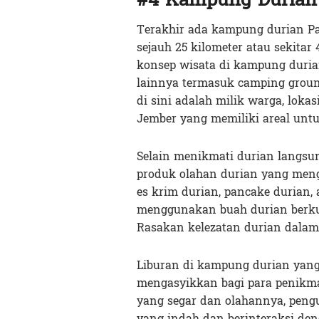
Terakhir ada kampung durian Pa
sejauh 25 kilometer atau sekitar
konsep wisata di kampung durian
lainnya termasuk camping groun
di sini adalah milik warga, loka
Jember yang memiliki areal unt
Selain menikmati durian langsung
produk olahan durian yang mengg
es krim durian, pancake durian,
menggunakan buah durian berkua
Rasakan kelezatan durian dalam 
Liburan di kampung durian yan
mengasyikkan bagi para penikma
yang segar dan olahannya, pen
yang indah dan berinteraksi de