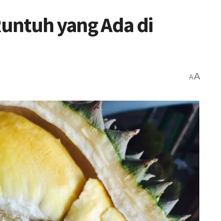
untuh yang Ada di
A
A