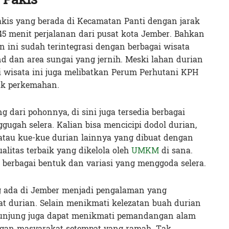
kis yang berada di Kecamatan Panti dengan jarak
 45 menit perjalanan dari pusat kota Jember. Bahkan
 ini sudah terintegrasi dengan berbagai wisata
d dan area sungai yang jernih. Meski lahan durian
si wisata ini juga melibatkan Perum Perhutani KPH
uk perkemahan.
 dari pohonnya, di sini juga tersedia berbagai
ugah selera. Kalian bisa mencicipi dodol durian,
 atau kue-kue durian lainnya yang dibuat dengan
litas terbaik yang dikelola oleh
UMKM
di sana.
berbagai bentuk dan variasi yang menggoda selera.
g ada di Jember menjadi pengalaman yang
t durian. Selain menikmati kelezatan buah durian
gunjung juga dapat menikmati pemandangan alam
ngan masyarakat setempat yang ramah. Tak