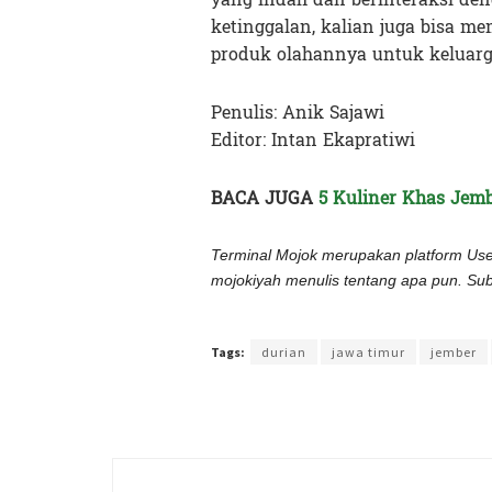
ketinggalan, kalian juga bisa m
produk olahannya untuk keluar
Penulis: Anik Sajawi
Editor: Intan Ekapratiwi
BACA JUGA
5 Kuliner Khas Jem
Terminal Mojok merupakan platform Us
mojokiyah menulis tentang apa pun. Sub
Terakhir diperbarui pada 17 Juni 2023 oleh
Intan Eka
Tags:
durian
jawa timur
jember