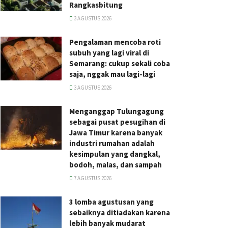
Rangkasbitung
3 AGUSTUS 2026
Pengalaman mencoba roti
subuh yang lagi viral di
Semarang: cukup sekali coba
saja, nggak mau lagi-lagi
3 AGUSTUS 2026
Menganggap Tulungagung
sebagai pusat pesugihan di
Jawa Timur karena banyak
industri rumahan adalah
kesimpulan yang dangkal,
bodoh, malas, dan sampah
7 AGUSTUS 2026
3 lomba agustusan yang
sebaiknya ditiadakan karena
lebih banyak mudarat