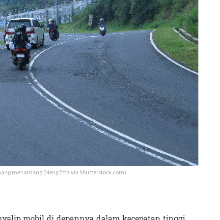
ng menantang (Neng Etta via Shutterstock.com)
yalip mobil di depannya dalam kecepatan tinggi.