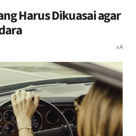
ang Harus Dikuasai agar
dara
A
A