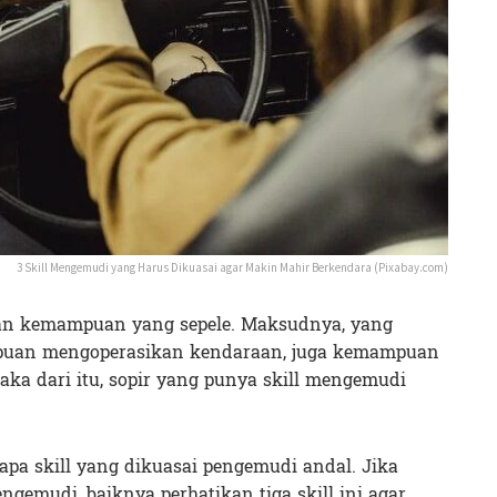
3 Skill Mengemudi yang Harus Dikuasai agar Makin Mahir Berkendara (Pixabay.com)
an kemampuan yang sepele. Maksudnya, yang
puan mengoperasikan kendaraan, juga kemampuan
aka dari itu, sopir yang punya skill mengemudi
apa skill yang dikuasai pengemudi andal. Jika
engemudi, baiknya perhatikan tiga skill ini agar