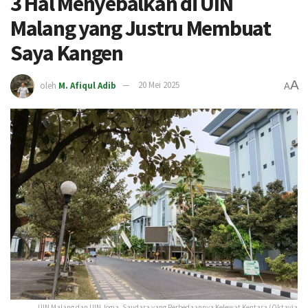
3 Hal Menyebalkan di UIN
Malang yang Justru Membuat
Saya Kangen
A
oleh
M. Afiqul Adib
20 Mei 2025
A
UIN Malang dan UIN Jogja, Saudara yang Perbedaannya Kelewat Kentara (Oktavia