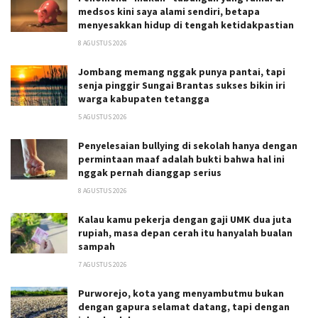
medsos kini saya alami sendiri, betapa
menyesakkan hidup di tengah ketidakpastian
8 AGUSTUS 2026
Jombang memang nggak punya pantai, tapi
senja pinggir Sungai Brantas sukses bikin iri
warga kabupaten tetangga
5 AGUSTUS 2026
Penyelesaian bullying di sekolah hanya dengan
permintaan maaf adalah bukti bahwa hal ini
nggak pernah dianggap serius
8 AGUSTUS 2026
Kalau kamu pekerja dengan gaji UMK dua juta
rupiah, masa depan cerah itu hanyalah bualan
sampah
7 AGUSTUS 2026
Purworejo, kota yang menyambutmu bukan
dengan gapura selamat datang, tapi dengan