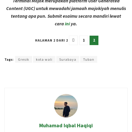
Terminal Mojok merupakan platform User Generated
Content (UGC) untuk mewadahi jamaah mojokiyah menulis
tentang apa pun. Submit esaimu secara mandiri lewat
cara
ini
ya.
1
2
HALAMAN 2 DARI 2
Terakhir diperbarui pada 8 Juni 2025 oleh
Rizky Prasetya
Tags:
Gresik
kota wali
Surabaya
Tuban
Muhamad Iqbal Haqiqi