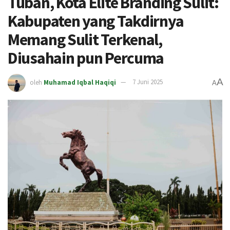
Tuban, Kota Elite Branding Sulit:
Kabupaten yang Takdirnya
Memang Sulit Terkenal,
Diusahain pun Percuma
A
oleh
Muhamad Iqbal Haqiqi
7 Juni 2025
A