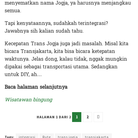
menyematkan nama Jogja, ya harusnya menjangkau
semua.
Tapi kenyataannya, sudahkah terintegrasi?
Jawabnya sih kalian sudah tahu.
Kecepatan Trans Jogja juga jadi masalah. Misal kita
bicara Transjakarta, kita bisa bicara ketepatan
waktunya. Jelas dong, kalau tidak, nggak mungkin
dipakai sebagai transportasi utama. Sedangkan
untuk DIY, ah…
Baca halaman selanjutnya
Wisatawan bingung
1
2
HALAMAN 1 DARI 2
Terakhir diperbarui pada 12 Maret 2024 oleh
Rizky Prasetya
Tags:
integrasi
Rute
trans jogja
transjakarta