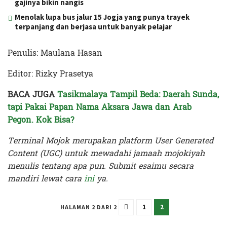
gajinya bikin nangis
Menolak lupa bus jalur 15 Jogja yang punya trayek
terpanjang dan berjasa untuk banyak pelajar
Penulis: Maulana Hasan
Editor: Rizky Prasetya
BACA JUGA
Tasikmalaya Tampil Beda: Daerah Sunda,
tapi Pakai Papan Nama Aksara Jawa dan Arab
Pegon. Kok Bisa?
Terminal Mojok merupakan platform User Generated
Content (UGC) untuk mewadahi jamaah mojokiyah
menulis tentang apa pun. Submit esaimu secara
mandiri lewat cara
ini
ya.
1
2
HALAMAN 2 DARI 2
Terakhir diperbarui pada 22 Februari 2024 oleh
Rizky Prasetya