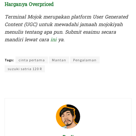
Harganya Overpriced
Terminal Mojok merupakan platform User Generated
Content (UGC) untuk mewadahi jamaah mojokiyah
menulis tentang apa pun. Submit esaimu secara
mandiri lewat cara
ini
ya.
Terakhir diperbarui pada 18 Juni 2023 oleh
Rizky Prasetya
Tags:
cinta pertama
Mantan
Pengalaman
suzuki satria 120 R