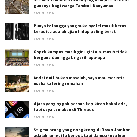
gunanya bagi warga Tambak Banyumas
3 AGUSTUS 2026
Punya tetangga yang suka nyetel musik keras-
keras itu adalah ujian hidup paling berat
4 AGUSTUS 2026
Ospek kampus masih gini-gini aja, masih tidak
berguna dan nggak ngasih apa-apa
6 AGUSTUS 2026
Andai duit bukan masalah, saya mau merintis
usaha katering rumahan
2 AGUSTUS 2026
4 jasa yang nggak pernah kepikiran bakal ada,
tapi saya temukan di Threads
3 AGUSTUS 2026
Stigma orang yang nongkrong di Rowo Jombor
adalah jamet itu konyol, tapi dampaknya luar