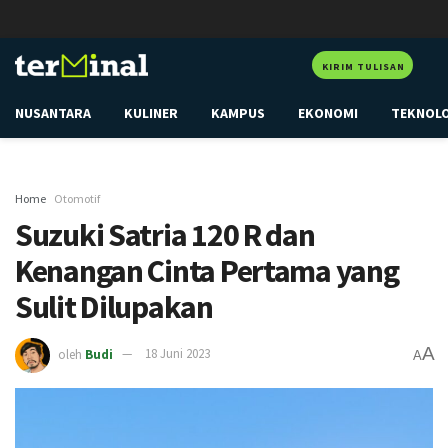
KIRIM TULISAN
NUSANTARA
KULINER
KAMPUS
EKONOMI
TEKNOL
Home
Otomotif
Suzuki Satria 120 R dan
Kenangan Cinta Pertama yang
Sulit Dilupakan
A
oleh
Budi
18 Juni 2023
A