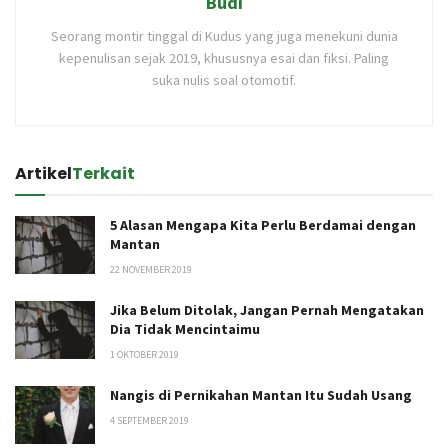
Budi
Seorang montir tinggal di Kudus yang juga menekuni dunia
kepenulisan sejak 2019, khususnya esai dan fiksi. Paling
suka nulis soal otomotif.
Artikel
Terkait
5 Alasan Mengapa Kita Perlu Berdamai dengan
Mantan
22 NOVEMBER 2019
Jika Belum Ditolak, Jangan Pernah Mengatakan
Dia Tidak Mencintaimu
1 OKTOBER 2019
Nangis di Pernikahan Mantan Itu Sudah Usang
4 SEPTEMBER 2019